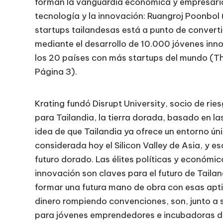
forman la vanguardia económica y empresarial
tecnología y la innovación: Ruangroj Poonbol (
startups tailandesas está a punto de converti
mediante el desarrollo de 10.000 jóvenes inno
los 20 países con más startups del mundo (T
Página 3).
Krating fundó Disrupt University, socio de ri
para Tailandia, la tierra dorada, basado en la
idea de que Tailandia ya ofrece un entorno ún
considerada hoy el Silicon Valley de Asia, y e
futuro dorado. Las élites políticas y económi
innovación son claves para el futuro de Taila
formar una futura mano de obra con esas apti
dinero rompiendo convenciones, son, junto a
para jóvenes emprendedores e incubadoras d