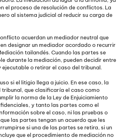
dora. La mediación da lugar a la armonía, ya
 el proceso de resolución de conflictos. La
o al sistema judicial al reducir su carga de
 conflicto acuerdan un mediador neutral que
ueden designar un mediador acordado o recurrir
Mediación tailandés. Cuando las partes se
e durante la mediación, pueden decidir entre
jecutable o retirar el caso del tribunal.
 si el litigio llega a juicio. En ese caso, la
 tribunal, que clasificaría el caso como
umplir la norma de la Ley de Enjuiciamiento
fidenciales, y tanto las partes como el
nformación sobre el caso, ni las pruebas o
 que las partes tengan un acuerdo que les
umpirse si una de las partes se retira, si un
oncluye que el procedimiento de mediación no