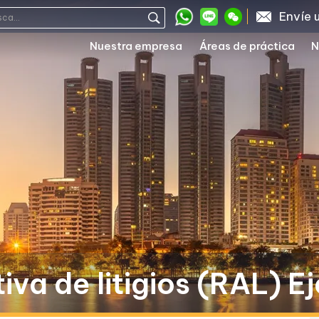
Envíe 
Nuestra empresa
Áreas de práctica
N
iva de litigios (RAL) E