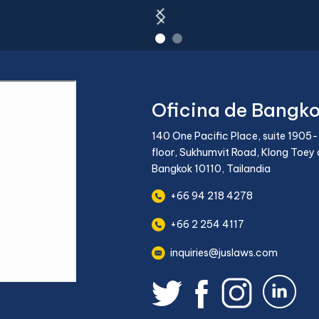
Oficina de Bangk
140 One Pacific Place, suite 1905-
floor, Sukhumvit Road, Klong Toey d
Bangkok 10110, Tailandia
+66 94 218 4278
+66 2 254 4117
inquiries@juslaws.com