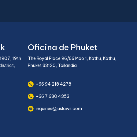
ok
Oficina de Phuket
1907, 19th
The Royal Place 96/66 Moo 1, Kathu, Kathu,
istrict,
Phuket 83120, Tailandia
+66 94 218 4278
+66 7 630 4353
inquiries@juslaws.com