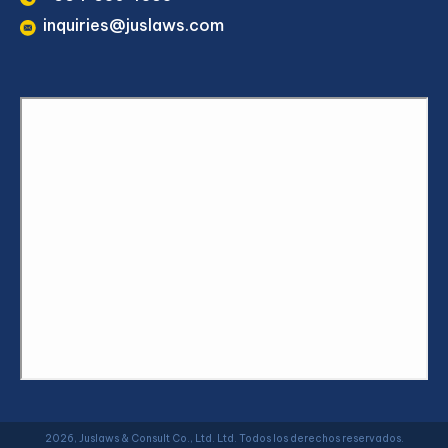
inquiries@juslaws.com
2026, Juslaws & Consult Co., Ltd. Ltd. Todos los derechos reservados.