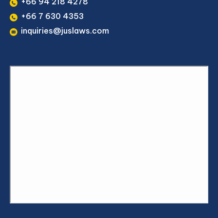
+66 94 218 4278
+66 7 630 4353
inquiries@juslaws.com