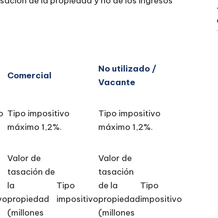
sación de la propiedad y no de los ingresos
No utilizado /
Comercial
Vacante
o
Tipo impositivo
Tipo impositivo
máximo 1,2%.
máximo 1,2%.
Valor de
Valor de
tasación de
tasación
la
Tipo
de la
Tipo
vo
propiedad
impositivo
propiedad
impositivo
(millones
(millones