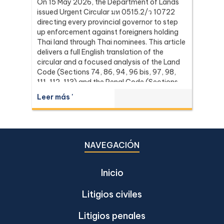
On 15 May 2026, the Department of Lands
issued Urgent Circular มท 0515.2/ว 10722
directing every provincial governor to step
up enforcement against foreigners holding
Thai land through Thai nominees. This article
delivers a full English translation of the
circular and a focused analysis of the Land
Code (Sections 74, 86, 94, 96 bis, 97, 98,
111, 112, 113) and the Penal Code (Sections
137 and 267) it relies on, with the leading
Leer más '
Supreme Court (Dika) authorities including
Dika 344/2511, Dika 1038/2538, Dika
6056/2539, Dika 6412/2560, Dika
2744/2562, and Dika 4048/2528.
NAVEGACIÓN
Inicio
Litigios civiles
Litigios penales