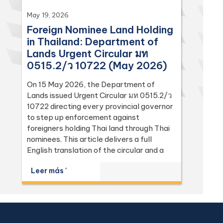
May 19, 2026
Foreign Nominee Land Holding
in Thailand: Department of
Lands Urgent Circular มท
0515.2/ว 10722 (May 2026)
On 15 May 2026, the Department of
Lands issued Urgent Circular มท 0515.2/ว
10722 directing every provincial governor
to step up enforcement against
foreigners holding Thai land through Thai
nominees. This article delivers a full
English translation of the circular and a
focused analysis of the Land Code
Leer más '
(Sections 74, 86, 94, 96 bis, 97, 98, 111,
112, 113) and the Penal Code (Sections 137
and 267) it relies on, with the leading
Supreme Court (Dika) authorities including
Dika 344/2511, Dika 1038/2538, Dika