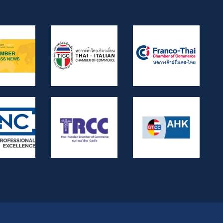
6056/2539, Dika 6412/2560, Dika
2744/2562, and Dika 4048/2528.